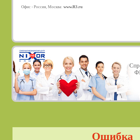
Офис - Россия, Москва:
www.R3.ru
Спр
ФГ
Ошибка